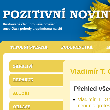
Ilustrované čtení pro vaše potěšení
aneb Oáza pohody a optimismu na síti
TITULNÍ STRANA
PUBLICISTIKA
L
ZÁKULISÍ
Vladimír T.
REDAKCE
Přehled vše
AUTOŘI
Vladimír T. G
není nic grote
OHLASY