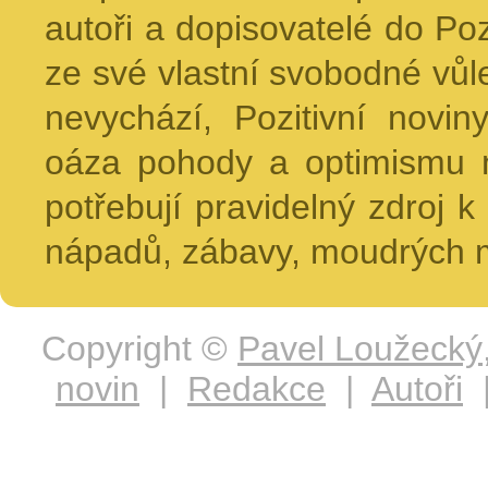
autoři a dopisovatelé do Pozi
ze své vlastní svobodné vůl
nevychází, Pozitivní novin
oáza pohody a optimismu na
potřebují pravidelný zdroj k 
nápadů, zábavy, moudrých m
Copyright ©
Pavel Loužecký
novin
|
Redakce
|
Autoři